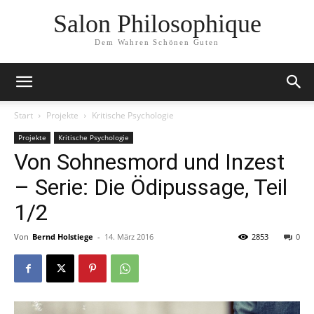
Salon Philosophique
Dem Wahren Schönen Guten
Start
Projekte
Kritische Psychologie
Projekte
Kritische Psychologie
Von Sohnesmord und Inzest
– Serie: Die Ödipussage, Teil
1/2
Von
Bernd Holstiege
-
14. März 2016
2853
0