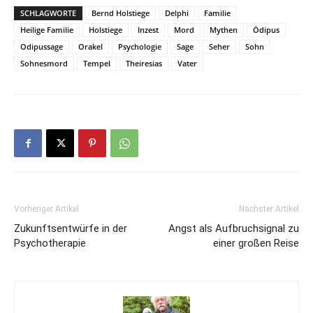
SCHLAGWORTE
Bernd Holstiege
Delphi
Familie
Heilige Familie
Holstiege
Inzest
Mord
Mythen
Ödipus
Odipussage
Orakel
Psychologie
Sage
Seher
Sohn
Sohnesmord
Tempel
Theiresias
Vater
Vorheriger Artikel
Nächster Artikel
Zukunftsentwürfe in der
Angst als Aufbruchsignal zu
Psychotherapie
einer großen Reise