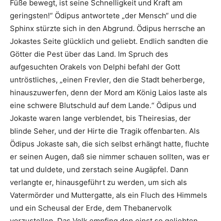
Füße bewegt, ist seine Schnelligkeit und Kraft am
geringsten!“ Ödipus antwortete „der Mensch“ und die
Sphinx stürzte sich in den Abgrund. Ödipus herrsche an
Jokastes Seite glücklich und geliebt. Endlich sandten die
Götter die Pest über das Land. Im Spruch des
aufgesuchten Orakels von Delphi befahl der Gott
untröstliches, „einen Frevler, den die Stadt beherberge,
hinauszuwerfen, denn der Mord am König Laios laste als
eine schwere Blutschuld auf dem Lande.“ Ödipus und
Jokaste waren lange verblendet, bis Theiresias, der
blinde Seher, und der Hirte die Tragik offenbarten. Als
Ödipus Jokaste sah, die sich selbst erhängt hatte, fluchte
er seinen Augen, daß sie nimmer schauen sollten, was er
tat und duldete, und zerstach seine Augäpfel. Dann
verlangte er, hinausgeführt zu werden, um sich als
Vatermörder und Muttergatte, als ein Fluch des Himmels
und ein Scheusal der Erde, dem Thebanervolk
vorzustellen. Das Volk empfing den einst so geliebten