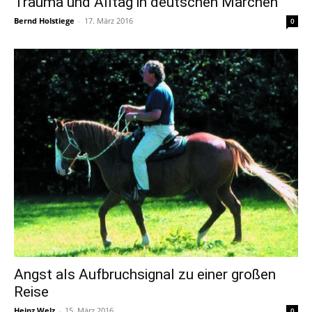
Trauma und Alltag in deutschen Märchen
Bernd Holstiege
-
17. März 2016
0
Angst als Aufbruchsignal zu einer großen
Reise
Heinz Welz
-
15. März 2016
0