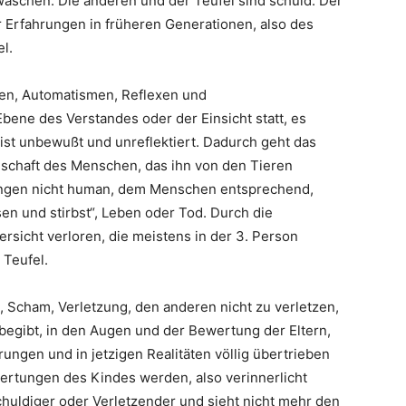
u waschen. Die anderen und der Teufel sind schuld. Der
er Erfahrungen in früheren Generationen, also des
l.
men, Automatismen, Reflexen und
Ebene des Verstandes oder der Einsicht statt, es
eist unbewußt und unreflektiert. Dadurch geht das
schaft des Menschen, das ihn von den Tieren
rungen nicht human, dem Menschen entsprechend,
ssen und stirbst“, Leben oder Tod. Durch die
sicht verloren, die meistens in der 3. Person
 Teufel.
, Scham, Verletzung, den anderen nicht zu verletzen,
 begibt, in den Augen und der Bewertung der Eltern,
ungen und in jetzigen Realitäten völlig übertrieben
ertungen des Kindes werden, also verinnerlicht
Schuldiger oder Verletzender und sieht nicht mehr den