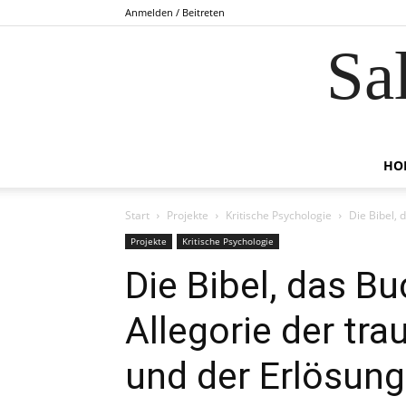
Anmelden / Beitreten
Sa
HO
Start
Projekte
Kritische Psychologie
Die Bibel, 
Projekte
Kritische Psychologie
Die Bibel, das B
Allegorie der tra
und der Erlösun