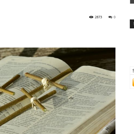
2873
0