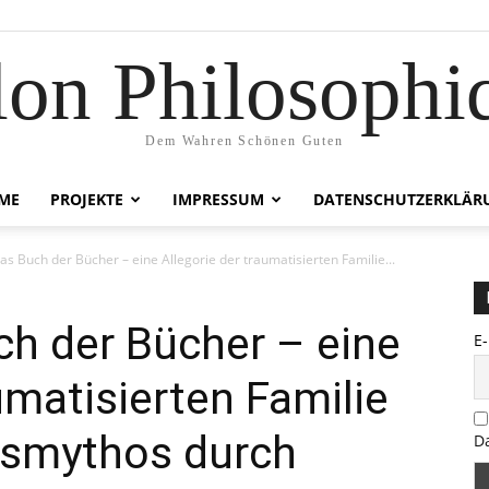
lon Philosophi
Dem Wahren Schönen Guten
ME
PROJEKTE
IMPRESSUM
DATENSCHUTZERKLÄR
das Buch der Bücher – eine Allegorie der traumatisierten Familie...
uch der Bücher – eine
E
umatisierten Familie
gsmythos durch
D