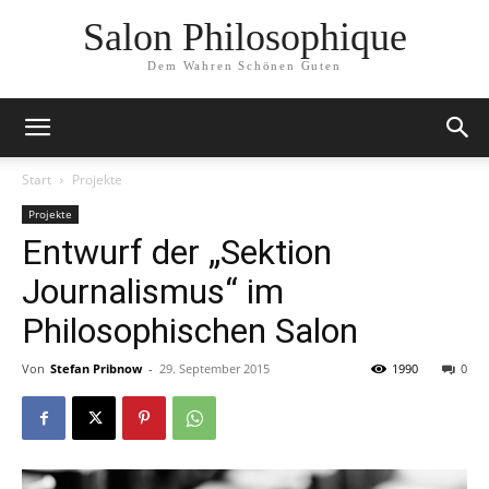
Salon Philosophique
Dem Wahren Schönen Guten
Start
Projekte
Projekte
Entwurf der „Sektion
Journalismus“ im
Philosophischen Salon
Von
Stefan Pribnow
-
29. September 2015
1990
0