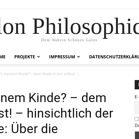
lon Philosophi
Dem Wahren Schönen Guten
ME
PROJEKTE
IMPRESSUM
DATENSCHUTZERKLÄR
’s meinem Kinde? – dem Kinde in mir selbst! –...
einem Kinde? – dem
E
st! – hinsichtlich der
e: Über die
D