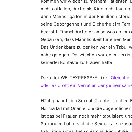
Kommen wir wieder zu meinem Patienten. Da
nicht auffallen, durfte als Kind nicht laut u
denn Männer galten in der Familienhistorie 
seine Geborgenheit und Sicherheit im Fami
bedroht. Einmal durfte er an so was an ihm
Gedanken, dass Männlichkeit für einen Mann
Das Undenkbare zu denken war ein Tabu. We
nahe gelegen. Dazwischen wurde er zerriss
keinerlei Kontakte zu Frauen hatte.
Dazu der WELTEXPRESS-Artikel:
Gleichhei
oder es droht ein Verrat an der gemeinsam
Häufig bahnt sich Sexualität unter solchen
Normalfall mit Onanie, die die Jugendliche
ist das bei Frauen noch mehr tabuisiert, und
Störungen bahnt sich die Sexualität sozusa
Exhibitionismus, Fetischismus, Pädophilie