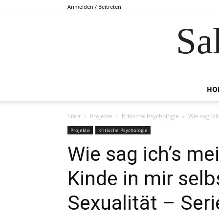
Anmelden / Beitreten
Sa
HO
Start
Projekte
Kritische Psychologie
Wie sag ich
Projekte
Kritische Psychologie
Wie sag ich’s m
Kinde in mir selb
Sexualität – Seri