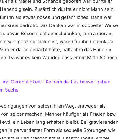
 er als Makel und Schande geboren war, durfte er
nd lebendig sein. Zusätzlich durfte er nicht Mann sein,
für ihn als etwas böses und gefährliches. Dann war
lienkreis bedroht. Das Denken war in doppelter Weise
 als etwas Böses nicht einmal denken, zum anderen,
 etwas ganz normalen ist, waren für ihn undenkbar.
nn er daran gedacht hätte, hätte ihm das Handeln
en. Da war es kein Wunder, dass er mit Mitte 50 noch
t und Gerechtigkeit – Keinem darf es besser gehen
en Sache
 Bedingungen von selbst ihren Weg, entweder als
n von selber machen, Männer häufiger als Frauen bzw.
 evtl. ein Leben lang erhalten bleibt. Bei gravierenden
gen in pervertierter Form als sexuelle Störungen wie
, Sadismus und Masochismus, Essstörungen, wobei