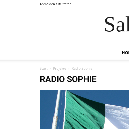
Anmelden / Beitreten
Sa
HO
Start
Projekte
Radio Sophie
RADIO SOPHIE