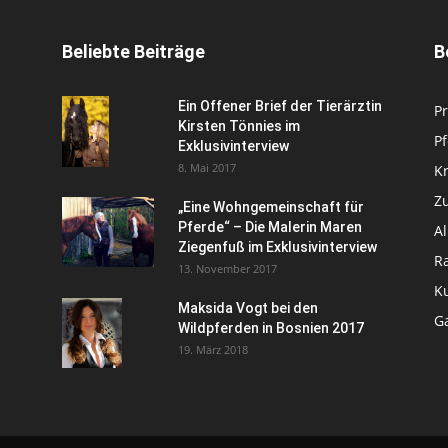
Beliebte Beiträge
B
Ein Offener Brief der Tierärztin
Pr
Kirsten Tönnies im
P
Exklusivinterview
8. Mai 2017
Kr
Zu
„Eine Wohngemeinschaft für
Pferde“ – Die Malerin Maren
A
Ziegenfuß im Exklusivinterview
R
13. November 2017
Ku
Maksida Vogt bei den
Ga
Wildpferden in Bosnien 2017
19. März 2018