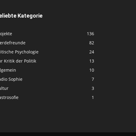
eliebte Kategorie
ojekte
136
ferdefreunde
82
itische Psychologie
24
r Kritik der Politik
13
llgemein
10
adio Sophie
7
ltur
3
strosofie
1