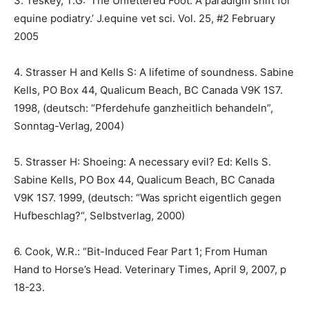
3. Teskey, T.G: ‘The Unfettered Foot: A paradigm shift for
equine podiatry.’ J.equine vet sci. Vol. 25, #2 February
2005
4. Strasser H and Kells S: A lifetime of soundness. Sabine
Kells, PO Box 44, Qualicum Beach, BC Canada V9K 1S7.
1998, (deutsch: “Pferdehufe ganzheitlich behandeln”,
Sonntag-Verlag, 2004)
5. Strasser H: Shoeing: A necessary evil? Ed: Kells S.
Sabine Kells, PO Box 44, Qualicum Beach, BC Canada
V9K 1S7. 1999, (deutsch: “Was spricht eigentlich gegen
Hufbeschlag?“, Selbstverlag, 2000)
6. Cook, W.R.: “Bit-Induced Fear Part 1; From Human
Hand to Horse’s Head. Veterinary Times, April 9, 2007, p
18-23.