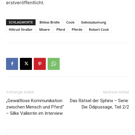
erstveröffentlicht.
SCHLAGWORTE
Bitless Bridle
Cook
Gebisszäumung
Hiltrud Straßer
Misere
Pferd
Pferde
Robert Cook
Vorheriger Artikel
Nächster Artikel
„Gewaltlose Kommunikation
Das Rätsel der Sphinx – Serie:
zwischen Mensch und Pferd“
Die Ödipussage, Teil 2/2
– Silke Vallentin im Interview