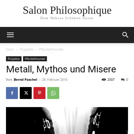
Salon Philosophique
Dem Wahren Schönen Guten
Start
Projekte
Pferdefreunde
Projekte
Pferdefreunde
Metall, Mythos und Misere
Von
Bernd Paschel
-
28. Februar 2016
2507
0