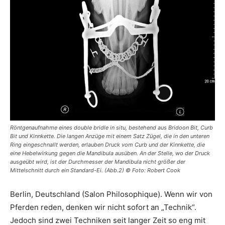
Röntgenaufnahme eines double bridle in situ, bestehend aus Bridoon Bit, Curb
Bit und Kinnkette. Die langen Anzüge mit einem Satz Zügel, die in den unteren
Ring eingeschnallt werden, erlauben Druck vom Curb und der Kinnkette, die
eine Hebelwirkung gegen die Mandibula ausüben. An der Stelle, wo der Druck
ausgeübt wird, ist der Durchmesser der Mandibula nicht größer der
Mittelschnitt durch ein Standard-Ei. (Abb.2) © Foto: Robert Cook
Berlin, Deutschland (Salon Philosophique). Wenn wir von
Pferden reden, denken wir nicht sofort an „Technik“.
Jedoch sind zwei Techniken seit langer Zeit so eng mit