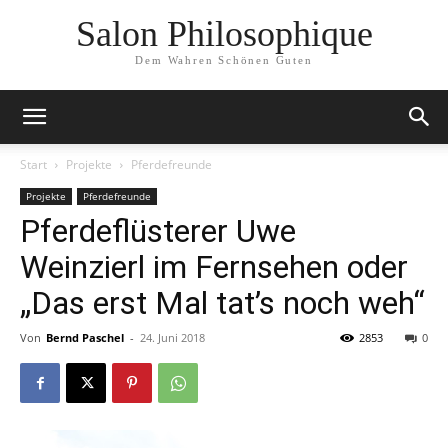
Salon Philosophique
Dem Wahren Schönen Guten
Start
Projekte
Pferdefreunde
Projekte
Pferdefreunde
Pferdeflüsterer Uwe
Weinzierl im Fernsehen oder
„Das erst Mal tat’s noch weh“
Von
Bernd Paschel
-
24. Juni 2018
2853
0