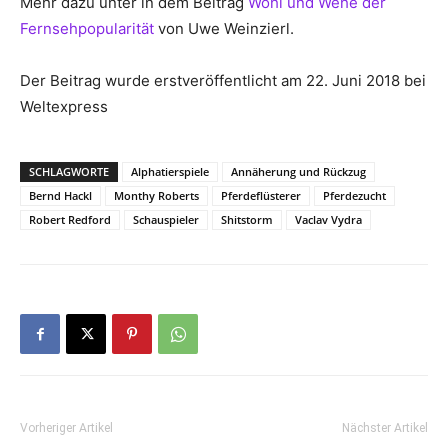
Mehr dazu unter in dem Beitrag
Wohl und Wehe der
Fernsehpopularität
von Uwe Weinzierl.
Der Beitrag wurde erstveröffentlicht am 22. Juni 2018 bei
Weltexpress
SCHLAGWORTE
Alphatierspiele
Annäherung und Rückzug
Bernd Hackl
Monthy Roberts
Pferdeflüsterer
Pferdezucht
Robert Redford
Schauspieler
Shitstorm
Vaclav Vydra
Vorheriger Artikel
Nächster Artikel