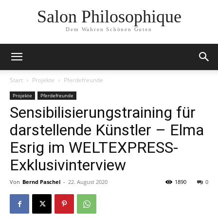
Salon Philosophique
Dem Wahren Schönen Guten
Start
Projekte
Pferdefreunde
Projekte
Pferdefreunde
Sensibilisierungstraining für
darstellende Künstler – Elma
Esrig im WELTEXPRESS-
Exklusivinterview
Von
Bernd Paschel
-
22. August 2020
1890
0