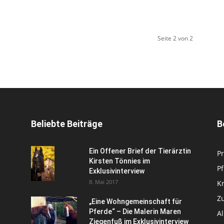
Seite 2 von 2
Beliebte Beiträge
B
Ein Offener Brief der Tierärztin
Pr
Kirsten Tönnies im
P
Exklusivinterview
8. Mai 2017
Kr
Zu
„Eine Wohngemeinschaft für
Pferde“ – Die Malerin Maren
A
Ziegenfuß im Exklusivinterview