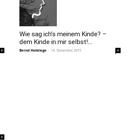
Wie sag ich’s meinem Kinde? –
dem Kinde in mir selbst!...
Bernd Holstiege
-
14. Dezember 2015
0
0
0