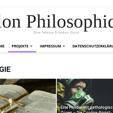
lon Philosophi
Dem Wahren Schönen Guten
ME
PROJEKTE
IMPRESSUM
DATENSCHUTZERKLÄR
GIE
Eine Phobie mit pathologis
Zügen – Die Corona-Angst-