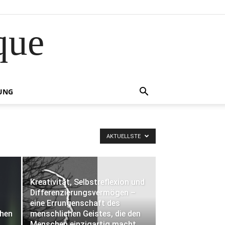
que
UNG
AKTUELLSTE
Kreativität, Selbstreflexion und
Differenzierungsvermögen –
eine Errungenschaft des
chen
menschlichen Geistes, die den
Menschen einzigartig macht,