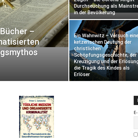
Durchseuchung als Mainst
in der Bevölkerung
 Bücher –
Ein Wahnwitz – Versuch ein
matisierten
ketzerischen Deutung der
christlichen
ungsmythos
Schöpfungsgeschichte, der
Kreuzigung und der Erlösun
die Tragik des Kindes als
Erlöser
E