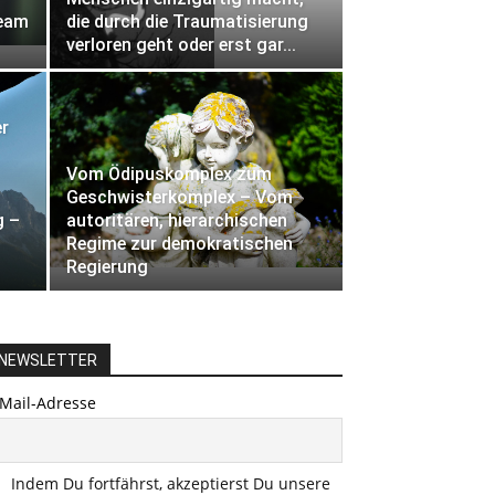
ream
die durch die Traumatisierung
verloren geht oder erst gar...
er
Vom Ödipuskomplex zum
Geschwisterkomplex – Vom
g –
autoritären, hierarchischen
Regime zur demokratischen
Regierung
NEWSLETTER
-Mail-Adresse
Indem Du fortfährst, akzeptierst Du unsere